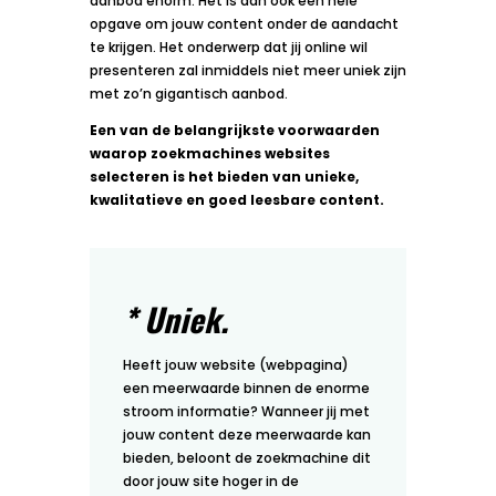
aanbod enorm. Het is dan ook een hele
opgave om jouw content onder de aandacht
te krijgen. Het onderwerp dat jij online wil
presenteren zal inmiddels niet meer uniek zijn
met zo’n gigantisch aanbod.
Een van de belangrijkste voorwaarden
waarop zoekmachines websites
selecteren is het bieden van unieke,
kwalitatieve en goed leesbare content.
* Uniek.
Heeft jouw website (webpagina)
een meerwaarde binnen de enorme
stroom informatie? Wanneer jij met
jouw content deze meerwaarde kan
bieden, beloont de zoekmachine dit
door jouw site hoger in de