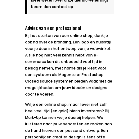
Meer weten over onze dienst-verlening?
Neem dan contact op.
Advies van een professional
Bij het starten van een online shop, denk je
ook na over de branding. Een logo en huisstijl
voer je door in het ontwerp van je webwinkel.
Als je nog niet veel kennis hebt van e-
commerce kan dit onbedoeld veel tijd in
beslag nemen, met name als je kiest voor
een systeem als Magento of Prestashop.
Closed source systemen bieden vaak niet de
mogelijkheden om jouw ideeën en designs
door te voeren.
Wil je een online shop, maar liever niet zelf
heel veel tijd (en geld) hierin investeren? Bij
Mark-Up kunnen we je daarbij helpen. We
luisteren naar jouw behoeften en maken aan
de hand hiervan een passend ontwerp. Een
persoonlijk en creatief design is tenslotte