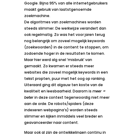
Google. Bijna 95% van alle internetgebruikers
maakt gebruik van laatstgenoemde
zoekmachine.
De algoritmes van zoekmachines worden
steeds slimmer. De werkwijze verandert dan
ook regelmatig. Zo was het voor jaren terug
nog belangrijk om zoveel mogelijk keywords
(zoekwoorden) in de content te stoppen, om
zodoende hoger in de resultaten te komen.
Maar hier werd alg snel ‘misbruik’ van
gemaakt. Zo kwamen er steeds meer
websites die zoveel mogelijk keywords in een
tekst propten, puur met het oog op ranking.
Uiteraard ging dit algauw ten koste van de
kwaliteit en leesbaarheid. Daarom is
meer =
beter
in deze context tegenwoordig niet meer
aan de orde. De robots/spiders (deze
indexeren webpagina’s) worden steeds
slimmer en kijken inmiddels veel breder en
geavanceerder naar content.
Maar ook al zijn de ontwikkelingen continu in