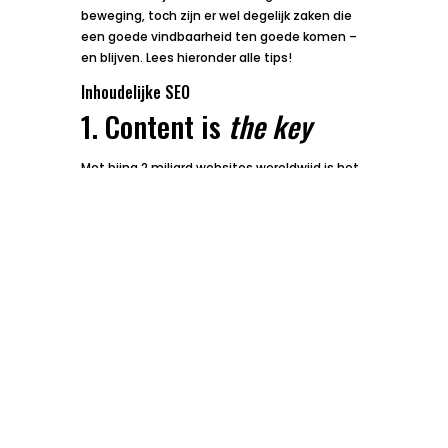
beweging, toch zijn er wel degelijk zaken die
een goede vindbaarheid ten goede komen –
en blijven. Lees hieronder alle tips!
Inhoudelijke SEO
1. Content is
the key
Met bijna 2 miljard websites wereldwijd is het
aanbod enorm. Het is dan ook een hele
opgave om jouw content onder de aandacht
te krijgen. Het onderwerp dat jij online wil
presenteren zal inmiddels niet meer uniek zijn
met zo’n gigantisch aanbod.
Een van de belangrijkste voorwaarden
waarop zoekmachines websites
selecteren is het bieden van unieke,
kwalitatieve en goed leesbare content.