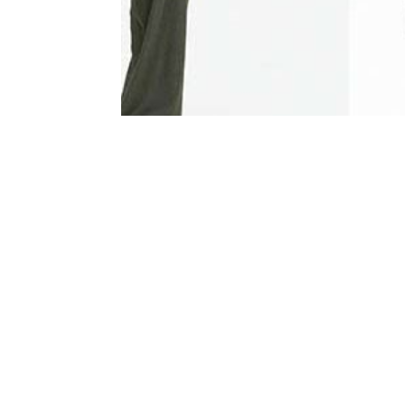
Webshop starten: welk p
by
janisangele
|
jul 23, 2020
|
Digitale Mark
Webshop starten: welk pl