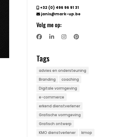
+32 (0) 496 96 91 31
janis@mark-up.be
Volg me op:
Tags
advies en ondersteuning
Branding
coaching
Digitale vormgeving
e-commerce
erkend dienstverlener
Grafische vormgeving
Grafisch ontwerp
KMO dienstverlener
kmop