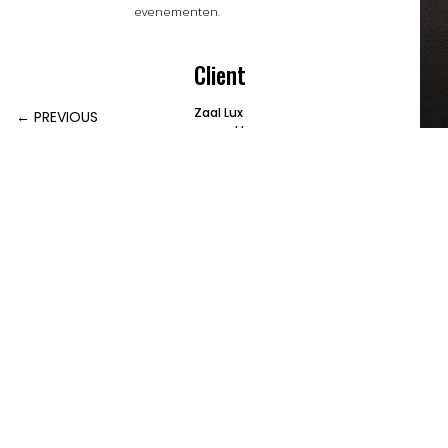
evenementen.
Client
Zaal Lux
←
PREVIOUS
https://zaallux.be
Folow
Follow
Follow
Follow