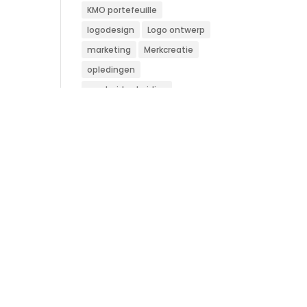
KMO portefeuille
logodesign
Logo ontwerp
marketing
Merkcreatie
opledingen
overheid subsidies
Pagebuilder
search engine optimazation
google ranking linkbuilding
SEO
steunpmaatregel
subsidieaanvraag
Template
vlaamse overheid
webdesign
webshop
websitebuilder
wordpress