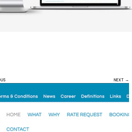
OUS
NEXT
→