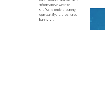
informatieve website.
Grafische ondersteuning,
opmaak flyers, brochures,
banners, ….
Client
I-Motion Shipping
imotionshipping.com
Datum
2017 tot heden
Folow