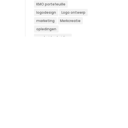
KMO portefeuille
logodesign
Logo ontwerp
marketing
Merkcreatie
opledingen
overheid subsidies
Pagebuilder
search engine optimazation
google ranking linkbuilding
SEO
steunpmaatregel
subsidieaanvraag
Template
vlaamse overheid
webdesign
webshop
websitebuilder
wordpress