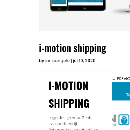
i-motion shipping
by
janisangele
|
jul 10, 2020
←
PREVI
I-MOTION
SHIPPING
Logo design voor Gents
transportbedrijf
(intermodaal, maritiem) en