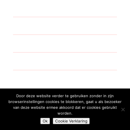
Door deze website verder te gebruiken zonder in zijn
browserinstellingen cookies te blokkeren, gaat u als bezoeker
van deze website ermee akkoord dat er cookies gebruikt
2018
Mark-Up, Designed by me |
Privacy-en
worden.
cookiebeleid
Ok
Cookie Verklaring