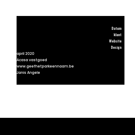
Datum
klant
Website
Design
april 2020
Acasa vastgoed
www.geefhetparkeennaam.be
Janis Angele